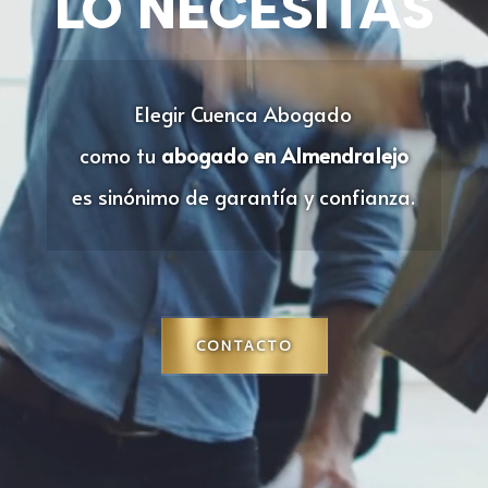
LO NECESITAS
Elegir Cuenca Abogado
como tu
abogado en Almendralejo
es sinónimo de garantía y confianza.
CONTACTO